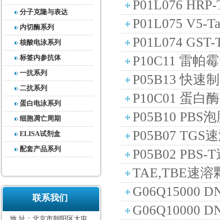
P01L076 HRP-
分子克隆与表达
P01L075 V5-T
内切酶系列
P01L074 GST-
核酸电泳系列
P10C11 雷帕霉
标签内参抗体
一抗系列
P05B13 快
二抗系列
P10C01 蛋白酶
蛋白电泳系列
P05B10 PBS
细胞凋亡周期
P05B07 TG
ELISA试剂盒
配套产品系列
P05B02 PBS
TAE,TBE速
G06Q15000 D
联系我们
G06Q10000 D
地 址：北京市朝阳区大屯